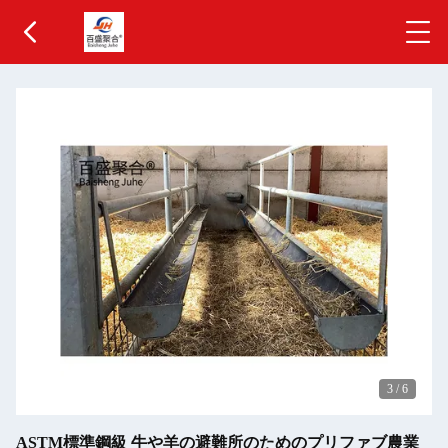
3
/
6
ASTM標準鋼級 牛や羊の避難所のためのプリファブ農業