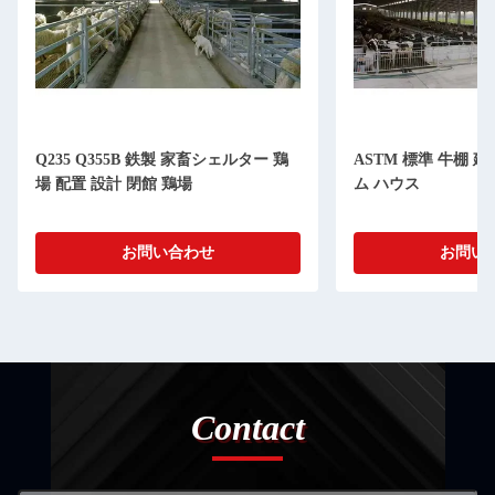
Q235 Q355B 鉄製 家畜シェルター 鶏
ASTM 標準 牛棚 建
場 配置 設計 閉館 鶏場
ム ハウス
お問い合わせ
お問い
Contact