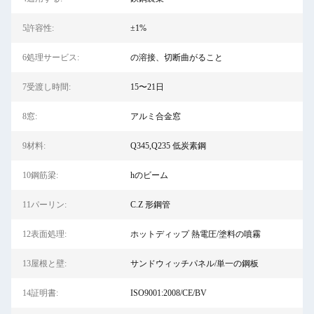
5許容性:
±1%
6処理サービス:
の溶接、切断曲がること
7受渡し時間:
15〜21日
8窓:
アルミ合金窓
9材料:
Q345,Q235 低炭素鋼
10鋼筋梁:
hのビーム
11パーリン:
C.Z 形鋼管
12表面処理:
ホットディップ 熱電圧/塗料の噴霧
13屋根と壁:
サンドウィッチパネル/単一の鋼板
14証明書:
ISO9001:2008/CE/BV