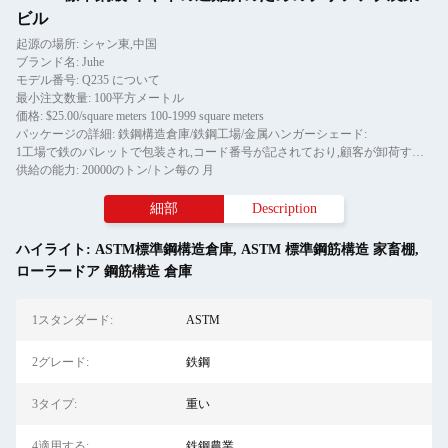
ビル
起源の場所: シャン東,中国
ブランド名: Juhe
モデル番号: Q235 について
最小注文数量: 100平方メートル
価格: $25.00/square meters 100-1999 square meters
パッケージの詳細: 鉄鋼構造倉庫/鉄鋼工場/金属ハンガーシェード:
1工場で鉄のパレットで包装され,コード番号が記されており,顧客が卸荷するのに便利です.小型の鉄構造物は鉄のワイヤーとハウで包装されています.
供給の能力: 20000のトン/トン每の 月
細部
Description
ハイライト:
ASTM標準鋼構造倉庫
,
ASTM 標準鋼筋構造 家畜棚
,
ローラードア 鋼筋構造 倉庫
1スタンダード:
ASTM
2グレード:
鉄鋼
3タイプ:
重い
4適用する:
鉄鋼農業