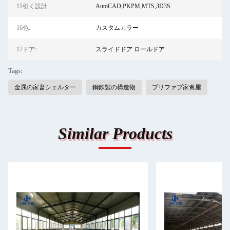
15引く設計:
AutoCAD,PKPM,MTS,3D3S
16色:
カスタムカラー
17ドア:
スライドドア ロールドア
Tags:
金属の家畜シェルター
鋼鉄製の構造物
プリファブ家禽屋
Similar Products