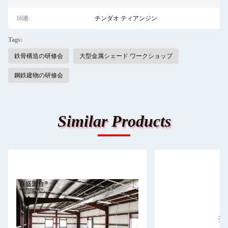
16港:
チンダオ ティアンジン
Tags:
鉄骨構造の研修会
大型金属シェード ワークショップ
鋼鉄建物の研修会
Similar Products