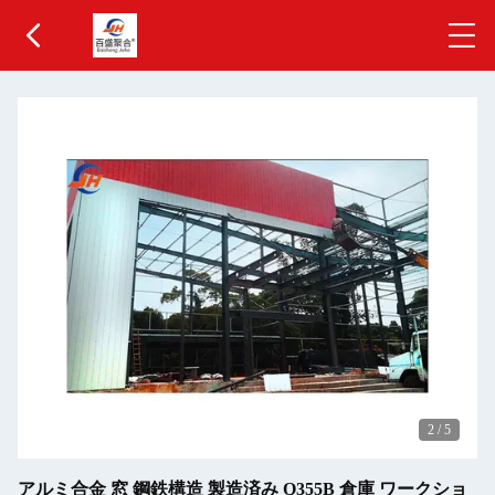
2
/
5
アルミ合金 窓 鋼鉄構造 製造済み Q355B 倉庫 ワークショ