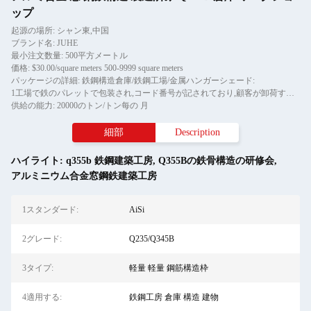
ップ
起源の場所: シャン東,中国
ブランド名: JUHE
最小注文数量: 500平方メートル
価格: $30.00/square meters 500-9999 square meters
パッケージの詳細: 鉄鋼構造倉庫/鉄鋼工場/金属ハンガーシェード:
1工場で鉄のパレットで包装され,コード番号が記されており,顧客が卸荷するのに便利です.小型の鉄構造物は鉄のワイヤーとハウで包装されています.
供給の能力: 20000のトン/トン每の 月
細部
Description
ハイライト:
q355b 鉄鋼建築工房
,
Q355Bの鉄骨構造の研修会
,
アルミニウム合金窓鋼鉄建築工房
1スタンダード:
AiSi
2グレード:
Q235/Q345B
3タイプ:
軽量 軽量 鋼筋構造枠
4適用する:
鉄鋼工房 倉庫 構造 建物