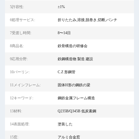
5許容性:
±1%
6処理サービス:
折りたたみ,溶接,脱巻き,切断,パンチ
7受渡し時間:
8〜14日
8商品名:
鉄骨構造の研修会
9応用分野:
鉄鋼構造物 製造 建設
10パーリン:
C.Z 形鋼管
11メインフレーム:
固体H形の鋼鉄の梁
12キーワード:
鋼鉄金属フレーム構造
13材料:
Q235B/Q345B 低炭素鋼
14表面処理:
塗装した
15窓:
アルミ合金窓