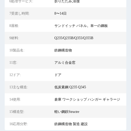
6処理サービス:
折りたたみ,溶接
7受渡し時間:
8〜14日
8屋根:
サンドイッチ パネル。単一の鋼板
9材料:
Q235/Q235B/Q355/Q355B
10製品名:
鉄鋼構造物
11窓:
アルミ合金窓
12ドア:
ドア
13主な構造:
低炭素鋼 Q235 Q345
14使用:
倉庫 ワークショップ ハンガー ギャラージ
15構造型:
軽い鋼鉄Structre
16応用分野:
鉄鋼構造物 製造 建設