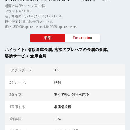
起源の場所: シャン東,中国
ブランド名: JUHE
モデル番号: Q235/Q235B/Q355/Q355B
最小注文数量: 180平方メートル
価格: $30.00/square meters 180-9999 square meters
細部
Description
ハイライト:
溶接倉庫金属
,
溶接のプレハブの金属の倉庫
,
溶接サービス 倉庫金属
1スタンダード:
AiSi
2グレード:
鉄鋼
3タイプ:
重くて軽い鋼筋構造枠
4適用する:
鋼筋構造橋
5許容性:
±1%