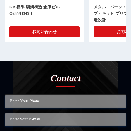
GB 標準 製鋼構造 倉庫ビル
メタル・バーン・ス
Q235/Q345B
プ・キット プリフ
造設計
お問い合わせ
お問い
Contact