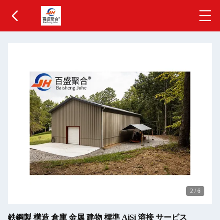
2
/
6
鉄鋼製 構造 倉庫 金属 建物 標準 AiSi 溶接 サービス