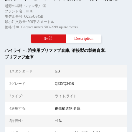
起源の場所: シャン東,中国
ブランド名: JUHE
モデル番号: Q235/Q345B
最小注文数量: 500平方メートル
価格: $30.00/square meters 500-9999 square meters
細部
Description
ハイライト:
溶接用プリファブ倉庫
,
溶接製の製鋼倉庫
,
プリファブ倉庫
1スタンダード:
GB
2グレード:
Q235/Q345B
3タイプ:
ライト,ライト
4適用する:
鋼鉄構造物 倉庫
5許容性:
±1%