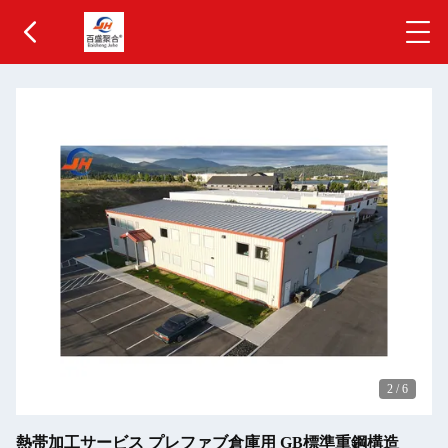
2
/
6
熱帯加工サービス プレファブ倉庫用 GB標準重鋼構造