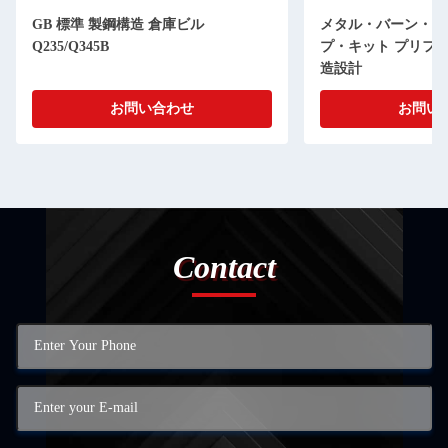
GB 標準 製鋼構造 倉庫ビル
メタル・バーン・ス
Q235/Q345B
プ・キット プリフ
造設計
お問い合わせ
お問い
Contact