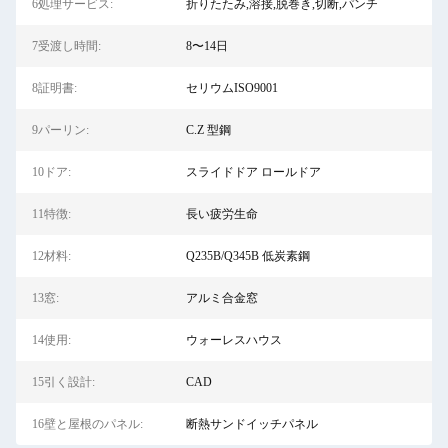
6処理サービス:
折りたたみ,溶接,脱巻き,切断,パンチ
7受渡し時間:
8〜14日
8証明書:
セリウムISO9001
9パーリン:
C.Z 型鋼
10ドア:
スライドドア ロールドア
11特徴:
長い疲労生命
12材料:
Q235B/Q345B 低炭素鋼
13窓:
アルミ合金窓
14使用:
ウォーレスハウス
15引く設計:
CAD
16壁と屋根のパネル:
断熱サンドイッチパネル