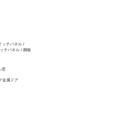
イッチパネル /
ッチパネル / 鋼板
ル窓
グ金属ドア