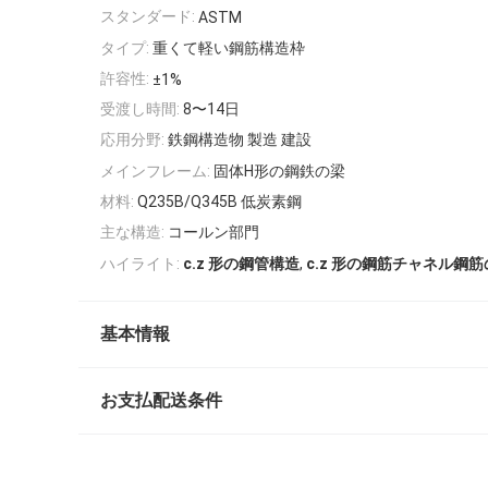
スタンダード:
ASTM
タイプ:
重くて軽い鋼筋構造枠
許容性:
±1%
受渡し時間:
8〜14日
応用分野:
鉄鋼構造物 製造 建設
メインフレーム:
固体H形の鋼鉄の梁
材料:
Q235B/Q345B 低炭素鋼
主な構造:
コールン部門
,
ハイライト:
c.z 形の鋼管構造
c.z 形の鋼筋チャネル鋼
基本情報
お支払配送条件