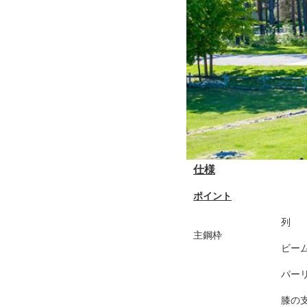
仕様
ポイント
列
主鋼枠
ビー
パー
膝の