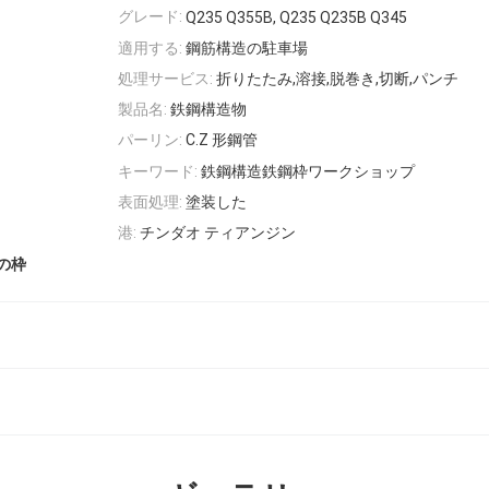
グレード:
Q235 Q355B, Q235 Q235B Q345
適用する:
鋼筋構造の駐車場
処理サービス:
折りたたみ,溶接,脱巻き,切断,パンチ
製品名:
鉄鋼構造物
パーリン:
C.Z 形鋼管
キーワード:
鉄鋼構造鉄鋼枠ワークショップ
表面処理:
塗装した
港:
チンダオ ティアンジン
筋の枠