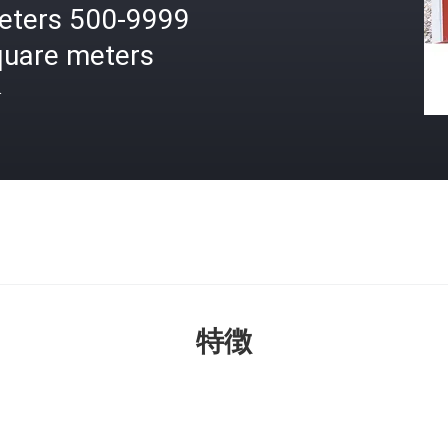
eters 500-9999
quare meters
格
特徴