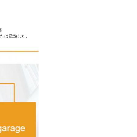
装
または電熱した.