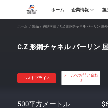
ホーム
企業情報
製
ホーム
/
製品
/
鋼鉄構造
/
C.Z 形鋼チャネル パーリン 屋
C.Z 形鋼チャネル パーリン
メールでお問い合わ
ベストプライス
せ
500平方メートル
$